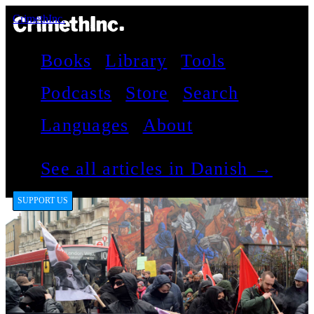
CrimethInc.
Books
Library
Tools
Podcasts
Store
Search
Languages
About
See all articles in Danish →
SUPPORT US