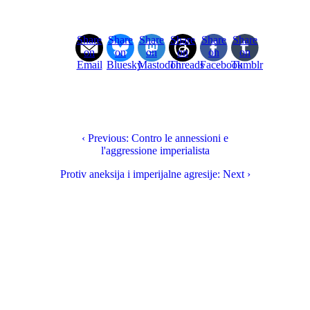
Share
Share
Share
Share
Share
Share
on
on
on
on
on
on
Email
Bluesky
Mastodon
Threads
Facebook
Tumblr
‹ Previous: Contro le annessioni e
l'aggressione imperialista
Protiv aneksija i imperijalne agresije: Next ›