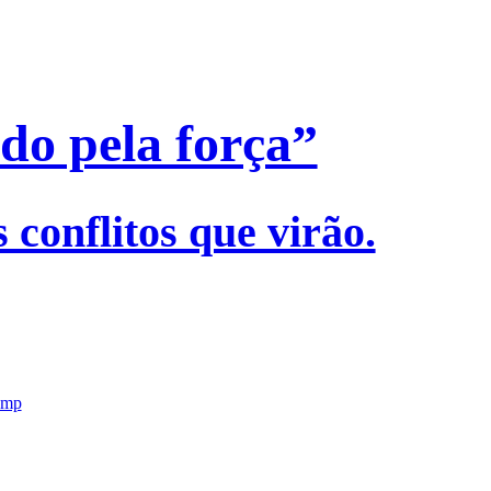
o pela força”
 conflitos que virão.
ump