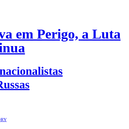
va em Perigo, a Luta
inua
nacionalistas
Russas
ORY