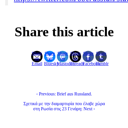
Share this article
Share
Share
Share
Share
Share
Share
on
on
on
on
on
on
Email
Bluesky
Mastodon
Threads
Facebook
Tumblr
‹ Previous: Brief aus Russland.
Σχετικά με την διαμαρτυρία που έλαβε χώρα
στη Ρωσία στις 23 Γενάρη: Next ›