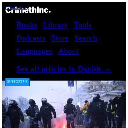
CrimethInc.
Books
Library
Tools
Podcasts
Store
Search
Languages
About
See all articles in Danish →
SUPPORT US